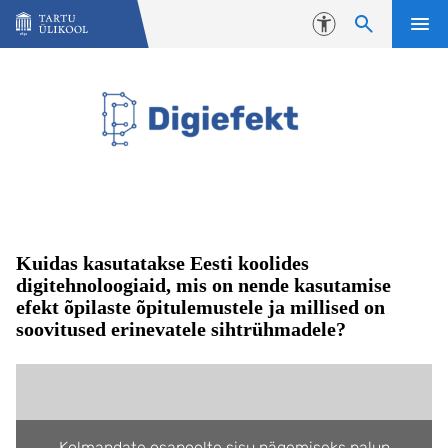
Liigu edasi põhisisu juurde
Juurdepääsetavus
Avaleht
Kuidas kasutatakse Eesti koolides
digitehnoloogiaid, mis on nende kasutamise
efekt õpilaste õpitulemustele ja millised on
soovitused erinevatele sihtrühmadele?
Kolmandate osapoolte sisu nägemiseks palun