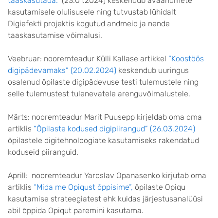
taaskasutada.“
(23.01.2024) keskendub avaandmete
kasutamisele olulisusele ning tutvustab lühidalt
Digiefekti projektis kogutud andmeid ja nende
taaskasutamise võimalusi.
Veebruar: nooremteadur Külli Kallase artikkel
“Koostöös
digipädevamaks” (20.02.2024)
keskendub uuringus
osalenud õpilaste digipädevuse testi tulemustele ning
selle tulemustest tulenevatele arenguvõimalustele.
Märts: nooremteadur Marit Puusepp kirjeldab oma oma
artiklis
“Õpilaste kodused digipiirangud” (26.03.2024)
õpilastele digitehnoloogiate kasutamiseks rakendatud
koduseid piiranguid.
Aprill: nooremteadur Yaroslav Opanasenko kirjutab oma
artiklis
“Mida me Opiqust õppisime”,
õpilaste Opiqu
kasutamise strateegiatest ehk kuidas järjestusanalüüsi
abil õppida Opiqut paremini kasutama.