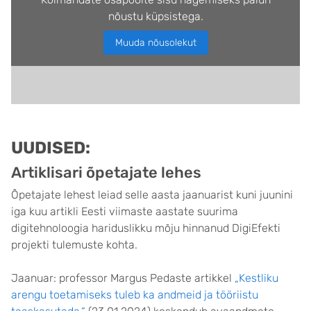
nõustu küpsistega.
Muuda nõusolekut
UUDISED:
Artiklisari õpetajate lehes
Õpetajate lehest leiad selle aasta jaanuarist kuni juunini
iga kuu artikli Eesti viimaste aastate suurima
digitehnoloogia hariduslikku mõju hinnanud DigiEfekti
projekti tulemuste kohta.
Jaanuar: professor Margus Pedaste artikkel
„Kestliku
arengu toetamiseks tuleb ka andmeid ja tööriistu